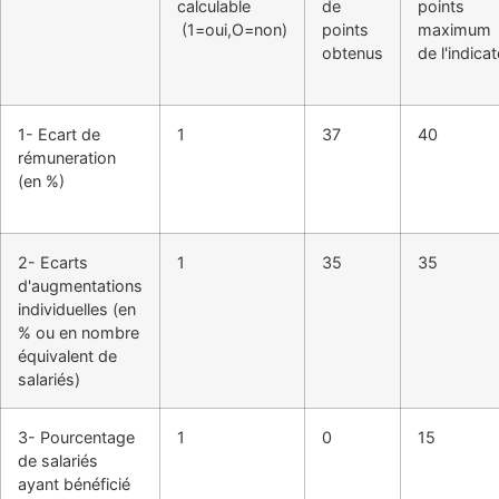
calculable
de
points
(1=oui,O=non)
points
maximum
obtenus
de l'indica
1- Ecart de
1
37
40
rémuneration
(en %)
2- Ecarts
1
35
35
d'augmentations
individuelles (en
% ou en nombre
équivalent de
salariés)
3- Pourcentage
1
0
15
de salariés
ayant bénéficié